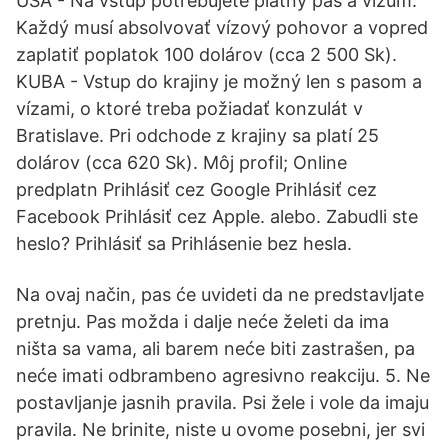
USA - Na vstup potrebujete platný pas a vízum.
Každý musí absolvovať vízový pohovor a vopred
zaplatiť poplatok 100 dolárov (cca 2 500 Sk).
KUBA - Vstup do krajiny je možný len s pasom a
vízami, o ktoré treba požiadať konzulát v
Bratislave. Pri odchode z krajiny sa platí 25
dolárov (cca 620 Sk). Môj profil; Online
predplatn Prihlásiť cez Google Prihlásiť cez
Facebook Prihlásiť cez Apple. alebo. Zabudli ste
heslo? Prihlásiť sa Prihlásenie bez hesla.
Na ovaj način, pas će uvideti da ne predstavljate
pretnju. Pas možda i dalje neće želeti da ima
ništa sa vama, ali barem neće biti zastrašen, pa
neće imati odbrambeno agresivno reakciju. 5. Ne
postavljanje jasnih pravila. Psi žele i vole da imaju
pravila. Ne brinite, niste u ovome posebni, jer svi