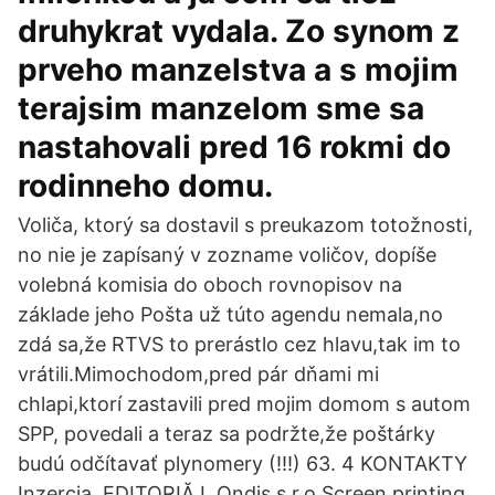
druhykrat vydala. Zo synom z
prveho manzelstva a s mojim
terajsim manzelom sme sa
nastahovali pred 16 rokmi do
rodinneho domu.
Voliča, ktorý sa dostavil s preukazom totožnosti,
no nie je zapísaný v zozname voličov, dopíše
volebná komisia do oboch rovnopisov na
základe jeho Pošta už túto agendu nemala,no
zdá sa,že RTVS to prerástlo cez hlavu,tak im to
vrátili.Mimochodom,pred pár dňami mi
chlapi,ktorí zastavili pred mojim domom s autom
SPP, povedali a teraz sa podržte,že poštárky
budú odčítavať plynomery (!!!) 63. 4 KONTAKTY
Inzercia. EDITORIĂ L Ondis s.r.o Screen printing