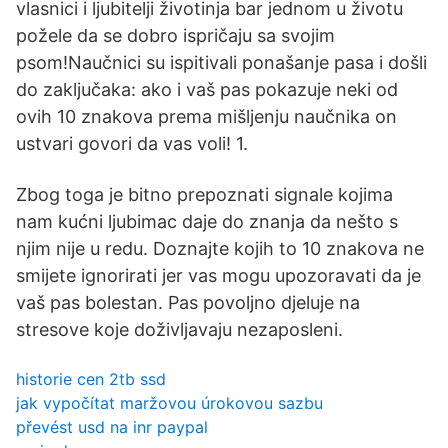
vlasnici i ljubitelji životinja bar jednom u životu
požele da se dobro ispričaju sa svojim
psom!Naučnici su ispitivali ponašanje pasa i došli
do zaključaka: ako i vaš pas pokazuje neki od
ovih 10 znakova prema mišljenju naučnika on
ustvari govori da vas voli! 1.
Zbog toga je bitno prepoznati signale kojima
nam kućni ljubimac daje do znanja da nešto s
njim nije u redu. Doznajte kojih to 10 znakova ne
smijete ignorirati jer vas mogu upozoravati da je
vaš pas bolestan. Pas povolj­no djeluje na
stresove koje doži­vljavaju nezaposleni.
historie cen 2tb ssd
jak vypočítat maržovou úrokovou sazbu
převést usd na inr paypal