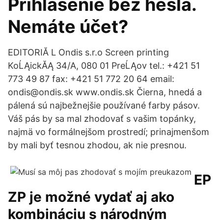
Prihlásenie bez hesla.
Nemáte účet?
EDITORIĂ L Ondis s.r.o Screen printing
KoĹĄickĂĄ 34/A, 080 01 PreĹĄov tel.: +421 51
773 49 87 fax: +421 51 772 20 64 email:
ondis@ondis.sk www.ondis.sk Čierna, hnedá a
pálená sú najbežnejšie používané farby pásov.
Váš pás by sa mal zhodovať s vašim topánky,
najmä vo formálnejšom prostredí; prinajmenšom
by mali byť tesnou zhodou, ak nie presnou.
EP
ZP je možné vydať aj ako
kombináciu s národným