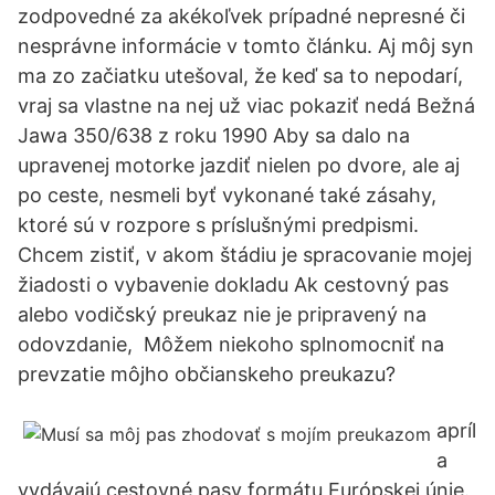
zodpovedné za akékoľvek prípadné nepresné či
nesprávne informácie v tomto článku. Aj môj syn
ma zo začiatku utešoval, že keď sa to nepodarí,
vraj sa vlastne na nej už viac pokaziť nedá Bežná
Jawa 350/638 z roku 1990 Aby sa dalo na
upravenej motorke jazdiť nielen po dvore, ale aj
po ceste, nesmeli byť vykonané také zásahy,
ktoré sú v rozpore s príslušnými predpismi.
Chcem zistiť, v akom štádiu je spracovanie mojej
žiadosti o vybavenie dokladu Ak cestovný pas
alebo vodičský preukaz nie je pripravený na
odovzdanie, Môžem niekoho splnomocniť na
prevzatie môjho občianskeho preukazu?
apríl
a
vydávajú cestovné pasy formátu Európskej únie.