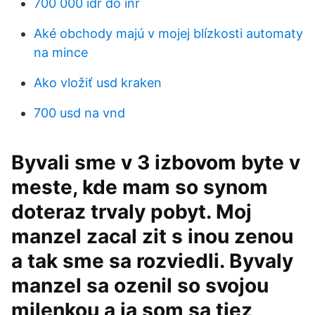
700 000 idr do inr
Aké obchody majú v mojej blízkosti automaty
na mince
Ako vložiť usd kraken
700 usd na vnd
Byvali sme v 3 izbovom byte v
meste, kde mam so synom
doteraz trvaly pobyt. Moj
manzel zacal zit s inou zenou
a tak sme sa rozviedli. Byvaly
manzel sa ozenil so svojou
milenkou a ja som sa tiez