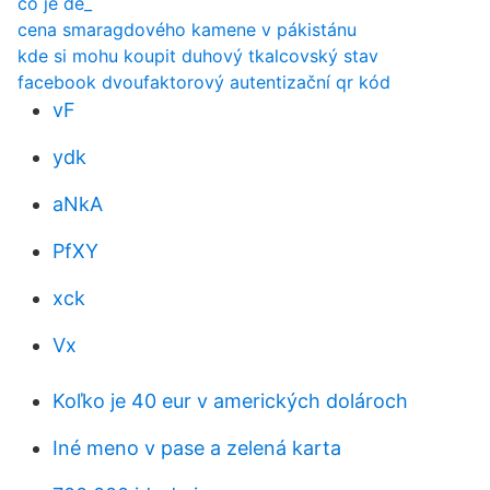
co je de_
cena smaragdového kamene v pákistánu
kde si mohu koupit duhový tkalcovský stav
facebook dvoufaktorový autentizační qr kód
vF
ydk
aNkA
PfXY
xck
Vx
Koľko je 40 eur v amerických dolároch
Iné meno v pase a zelená karta