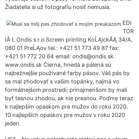
Žiadatelia si už fotografiu nosiť nemusia.
EDI
TOR
IĂ L Ondis s.r.o Screen printing KoĹĄickĂĄ 34/A,
080 01 PreĹĄov tel.: +421 51 773 49 87 fax:
+421 51 772 20 64 email: ondis@ondis.sk
www.ondis.sk Čierna, hnedá a pálená sú
najbežnejšie používané farby pásov. Váš pás by
sa mal zhodovať s vašim topánky, najmä vo
formálnejšom prostredí; prinajmenšom by mali
byť tesnou zhodou, ak nie presnou. Poďme teraz
k najlepším opaskom pre mužov do roku 2020.
10 najlepších opaskov pre mužov v roku 2020
jeden.