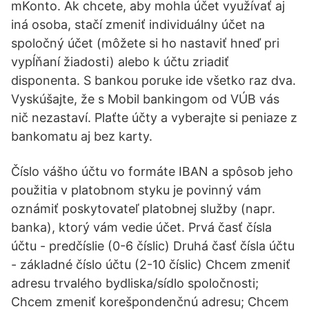
mKonto. Ak chcete, aby mohla účet využívať aj
iná osoba, stačí zmeniť individuálny účet na
spoločný účet (môžete si ho nastaviť hneď pri
vypĺňaní žiadosti) alebo k účtu zriadiť
disponenta. S bankou poruke ide všetko raz dva.
Vyskúšajte, že s Mobil bankingom od VÚB vás
nič nezastaví. Plaťte účty a vyberajte si peniaze z
bankomatu aj bez karty.
Číslo vášho účtu vo formáte IBAN a spôsob jeho
použitia v platobnom styku je povinný vám
oznámiť poskytovateľ platobnej služby (napr.
banka), ktorý vám vedie účet. Prvá časť čísla
účtu - predčíslie (0-6 číslic) Druhá časť čísla účtu
- základné číslo účtu (2-10 číslic) Chcem zmeniť
adresu trvalého bydliska/sídlo spoločnosti;
Chcem zmeniť korešpondenčnú adresu; Chcem