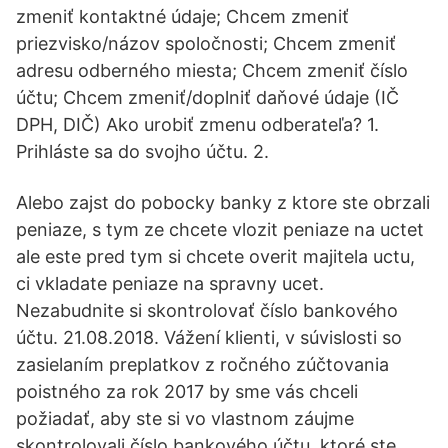
zmeniť kontaktné údaje; Chcem zmeniť
priezvisko/názov spoločnosti; Chcem zmeniť
adresu odberného miesta; Chcem zmeniť číslo
účtu; Chcem zmeniť/doplniť daňové údaje (IČ
DPH, DIČ) Ako urobiť zmenu odberateľa? 1.
Prihláste sa do svojho účtu. 2.
Alebo zajst do pobocky banky z ktore ste obrzali
peniaze, s tym ze chcete vlozit peniaze na uctet
ale este pred tym si chcete overit majitela uctu,
ci vkladate peniaze na spravny ucet.
Nezabudnite si skontrolovať číslo bankového
účtu. 21.08.2018. Vážení klienti, v súvislosti so
zasielaním preplatkov z ročného zúčtovania
poistného za rok 2017 by sme vás chceli
požiadať, aby ste si vo vlastnom záujme
skontrolovali číslo bankového účtu, ktoré ste