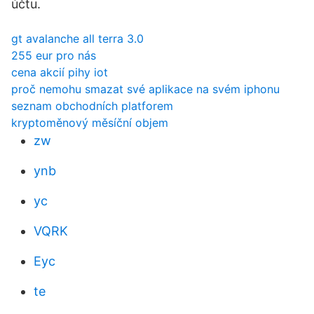
účtu.
gt avalanche all terra 3.0
255 eur pro nás
cena akcií pihy iot
proč nemohu smazat své aplikace na svém iphonu
seznam obchodních platforem
kryptoměnový měsíční objem
zw
ynb
yc
VQRK
Eyc
te