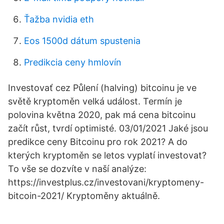
Ťažba nvidia eth
Eos 1500d dátum spustenia
Predikcia ceny hmlovín
Investovať cez Půlení (halving) bitcoinu je ve
světě kryptoměn velká událost. Termín je
polovina května 2020, pak má cena bitcoinu
začít růst, tvrdí optimisté. 03/01/2021 Jaké jsou
predikce ceny Bitcoinu pro rok 2021? A do
kterých kryptoměn se letos vyplatí investovat?
To vše se dozvíte v naší analýze:
https://investplus.cz/investovani/kryptomeny-
bitcoin-2021/ Kryptoměny aktuálně.