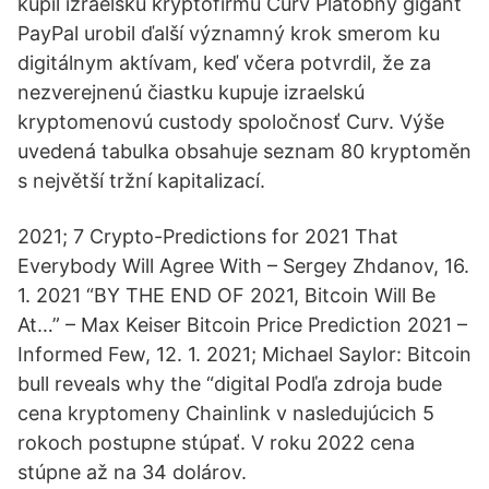
kúpil izraelskú kryptofirmu Curv Platobný gigant
PayPal urobil ďalší významný krok smerom ku
digitálnym aktívam, keď včera potvrdil, že za
nezverejnenú čiastku kupuje izraelskú
kryptomenovú custody spoločnosť Curv. Výše
uvedená tabulka obsahuje seznam 80 kryptoměn
s největší tržní kapitalizací.
2021; 7 Crypto-Predictions for 2021 That
Everybody Will Agree With – Sergey Zhdanov, 16.
1. 2021 “BY THE END OF 2021, Bitcoin Will Be
At…” – Max Keiser Bitcoin Price Prediction 2021 –
Informed Few, 12. 1. 2021; Michael Saylor: Bitcoin
bull reveals why the “digital Podľa zdroja bude
cena kryptomeny Chainlink v nasledujúcich 5
rokoch postupne stúpať. V roku 2022 cena
stúpne až na 34 dolárov.