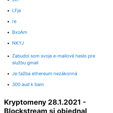
LFje
re
BxoAm
NKYJ
Zabudol som svoje e-mailové heslo pre
službu gmail
Je ťažba ethereum nezákonná
300 aud k bam
Kryptomeny 28.1.2021 -
Blockstream si objednal