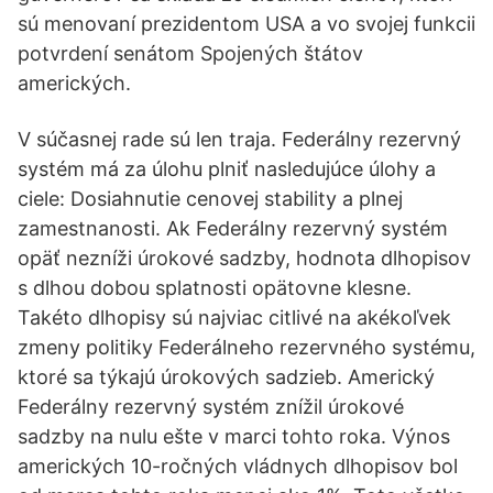
sú menovaní prezidentom USA a vo svojej funkcii
potvrdení senátom Spojených štátov
amerických.
V súčasnej rade sú len traja. Federálny rezervný
systém má za úlohu plniť nasledujúce úlohy a
ciele: Dosiahnutie cenovej stability a plnej
zamestnanosti. Ak Federálny rezervný systém
opäť nezníži úrokové sadzby, hodnota dlhopisov
s dlhou dobou splatnosti opätovne klesne.
Takéto dlhopisy sú najviac citlivé na akékoľvek
zmeny politiky Federálneho rezervného systému,
ktoré sa týkajú úrokových sadzieb. Americký
Federálny rezervný systém znížil úrokové
sadzby na nulu ešte v marci tohto roka. Výnos
amerických 10-ročných vládnych dlhopisov bol