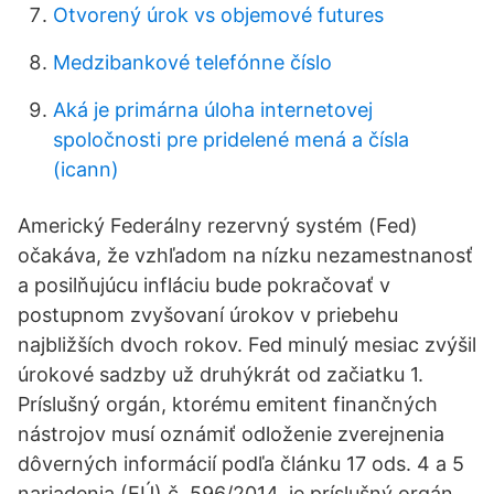
Otvorený úrok vs objemové futures
Medzibankové telefónne číslo
Aká je primárna úloha internetovej
spoločnosti pre pridelené mená a čísla
(icann)
Americký Federálny rezervný systém (Fed)
očakáva, že vzhľadom na nízku nezamestnanosť
a posilňujúcu infláciu bude pokračovať v
postupnom zvyšovaní úrokov v priebehu
najbližších dvoch rokov. Fed minulý mesiac zvýšil
úrokové sadzby už druhýkrát od začiatku 1.
Príslušný orgán, ktorému emitent finančných
nástrojov musí oznámiť odloženie zverejnenia
dôverných informácií podľa článku 17 ods. 4 a 5
nariadenia (EÚ) č. 596/2014, je príslušný orgán