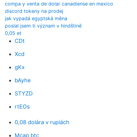
compa y venta de dolar canadiense en mexico
discord tokeny na prodej
jak vypadá egyptská měna
poslal jsem ti význam v hindštině
0,05 et
CDt
Xcd
gKx
bAyhe
STYZD
rtEOs
0,08 dolára v rupiách
Mcap btc