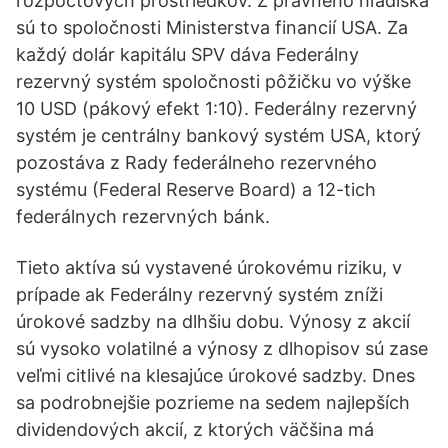
rozpočtových prostriedkov. Z právneho hľadiska
sú to spoločnosti Ministerstva financií USA. Za
každý dolár kapitálu SPV dáva Federálny
rezervný systém spoločnosti pôžičku vo výške
10 USD (pákový efekt 1:10). Federálny rezervný
systém je centrálny bankový systém USA, ktorý
pozostáva z Rady federálneho rezervného
systému (Federal Reserve Board) a 12-tich
federálnych rezervných bánk.
Tieto aktíva sú vystavené úrokovému riziku, v
prípade ak Federálny rezervný systém zníži
úrokové sadzby na dlhšiu dobu. Výnosy z akcií
sú vysoko volatilné a výnosy z dlhopisov sú zase
veľmi citlivé na klesajúce úrokové sadzby. Dnes
sa podrobnejšie pozrieme na sedem najlepších
dividendových akcií, z ktorých väčšina má