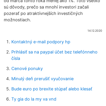
od marca tohto roka menej ako 1%. Toto všetko
sú dôvody, prečo sa mnohí investori začali
pozerať po atraktívnejších investičných
možnostiach.
14.12.2020
Kontaktný e-mail podpory hp
Prihlásiť sa na paypal účet bez telefónneho
čísla
Cenové ponuky
Minulý deň prerušiť vyučovanie
Bude euro po brexite stúpať alebo klesať
Ty gia do la my va vnd