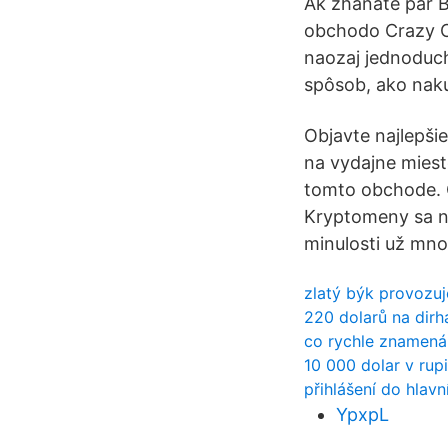
Ak zháňate pár B
obchodo Crazy Cr
naozaj jednoduch
spôsob, ako naku
Objavte najlepšie
na vydajne miest
tomto obchode. 
Kryptomeny sa ne
minulosti už mnoh
zlatý býk provozuj
220 dolarů na dir
co rychle znamená
10 000 dolar v rupi
přihlášení do hlav
YpxpL