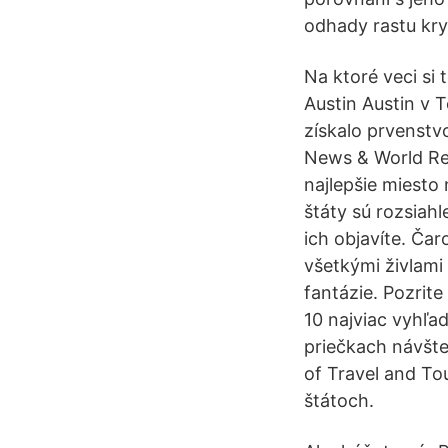
odhady rastu kr
Na ktoré veci si
Austin Austin v 
získalo prvenstv
News & World Rep
najlepšie miesto
štáty sú rozsiah
ich objavíte. Ča
všetkými živlami
fantázie. Pozrite
10 najviac vyhľa
priečkach návštev
of Travel and To
štátoch.