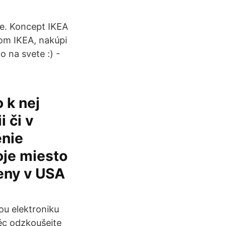
ne. Koncept IKEA
om IKEA, nakúpi
o na svete :) -
 k nej
i či v
enie
oje miesto
eny v USA
ou elektroniku
ěc odzkoušejte