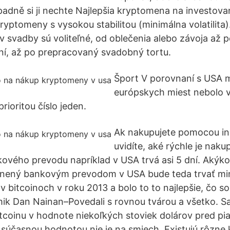
ípadně si ji nechte Najlepšia kryptomena na investova
ryptomeny s vysokou stabilitou (minimálna volatilita)
 svadby sú voliteľné, od oblečenia alebo závoja až 
í, až po prepracovaný svadobný tortu.
Šport V porovnaní s USA
európskych miest nebolo
prioritou číslo jeden.
Ak nakupujete pomocou in
uvidíte, aké rýchle je naku
vého prevodu napríklad v USA trvá asi 5 dní. Akýk
očnený bankovým prevodom v USA bude teda trvať min
v bitcoinoch v roku 2013 a bolo to to najlepšie, čo so
ik Dan Nainan–Povedali s rovnou tvárou a všetko. 
itcoinu v hodnote niekoľkých stoviek dolárov pred pia
 súčasnou hodnotou nie je na smiech. Existujú rôzne 