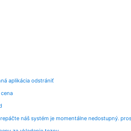
á aplikácia odstrániť
 cena
d
epáčte náš systém je momentálne nedostupný. pros
meny za vkladanie tezov