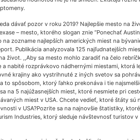
yptomeny.
 teda dávať pozor v roku 2019? Najlepšie mesto na živ
Texase – mesto, ktorého slogan znie “Ponechať Austin
o na zozname najlepších amerických miest na bývani
ort. Publikácia analyzovala 125 najľudnatejších mies
 na život. ,,Aby sa mesto mohlo zaradiť na čelo rebrí
le a nabité rozprávkovo nádhernými miestami, ktorá l
rovné krajiny ako vystrihnuté z iných svetov sa pohrá
 a to spôsobom, ktorý ľahko prekonáva i tie najsmelš
 sa na 5 najúžasnejších miest, ktoré nesmiete pri ces
dávaných miest v USA. Chcete vedieť, ktoré štáty sú 
nosti v USA?Pozrite sa na najnovšie štatistiky, ktoré 
urism Industries, ktorý sleduje návštevnosť turistov 