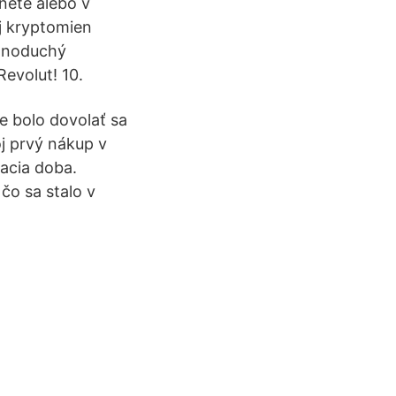
nete alebo v
j kryptomien
ednoduchý
evolut! 10.
ie bolo dovolať sa
j prvý nákup v
acia doba.
čo sa stalo v