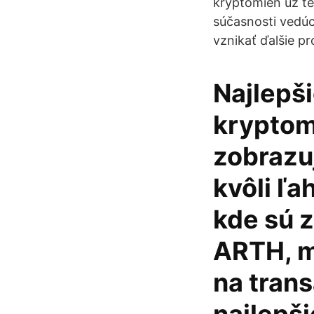
kryptomien už te
súčasnosti vedú
vznikať ďalšie pr
Najlepši
kryptom
zobrazu
kvôli ľa
kde sú 
ARTH, m
na trans