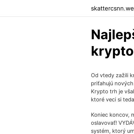
skattercsnn.w
Najlep
krypt
Od vtedy zažili 
priťahujú nových
Krypto trh je vš
ktoré veci si te
Koniec koncov, m
oslavovať! VYDÁV
systém, ktorý u