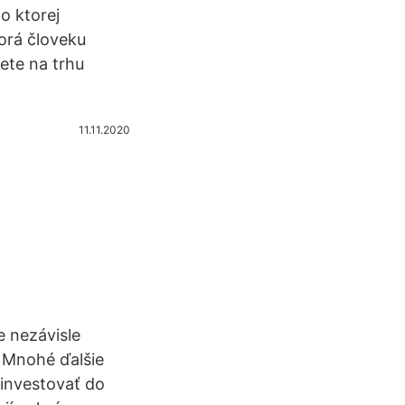
o ktorej
orá človeku
ete na trhu
11.11.2020
e nezávisle
. Mnohé ďalšie
 investovať do