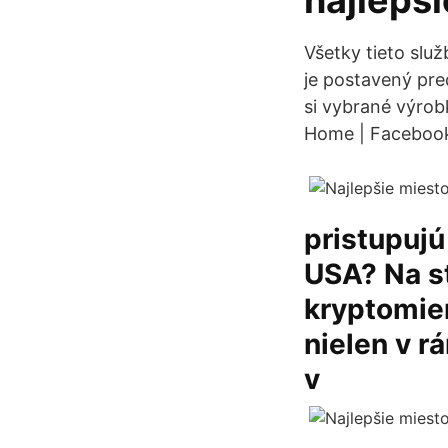
najlepši
Všetky tieto slu
je postavený pr
si vybrané výrobk
Home | Facebook.
pristupujú 
USA? Na st
kryptomie
nielen v 
v