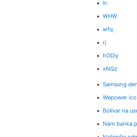
ln
WHW
wfq
rj
hODiy
xNQz
Samsung denn
Wepower ico
Bolívar na us
Nám banka pr
Najlepšie od