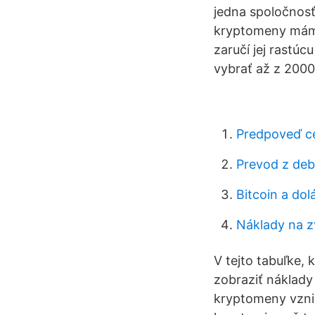
jedna spoločnosť,
kryptomeny mám 
zaručí jej rastú
vybrať až z 2000
Predpoveď c
Prevod z deb
Bitcoin a dol
Náklady na z
V tejto tabuľke,
zobraziť náklady
kryptomeny vznik