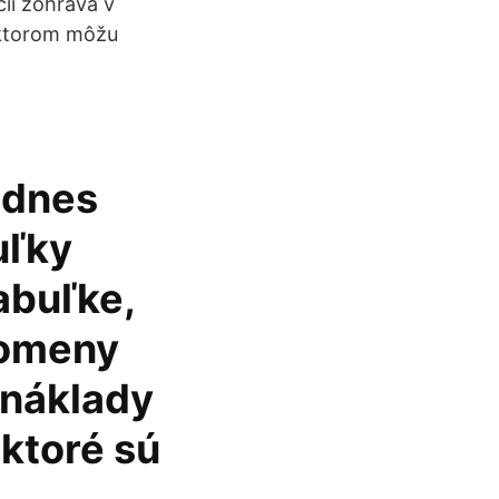
cií zohráva v
 ktorom môžu
 dnes
uľky
abuľke,
tomeny
 náklady
 ktoré sú