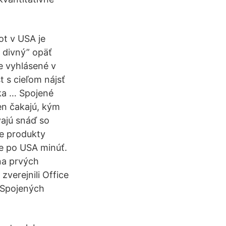
ot v USA je
 divný” opäť
e vyhlásené v
t s cieľom nájsť
čka … Spojené
en čakajú, kým
vajú snáď so
ie produkty
te po USA minúť.
na prvých
zverejnili Office
v Spojených