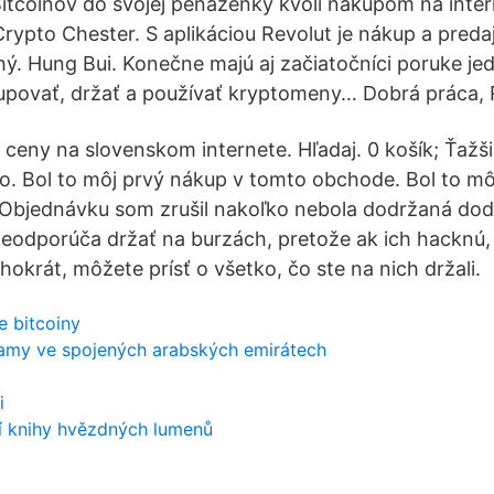
itcoinov do svojej peňaženky kvôli nákupom na inter
ypto Chester. S aplikáciou Revolut je nákup a preda
ý. Hung Bui. Konečne majú aj začiatočníci poruke j
povať, držať a používať kryptomeny… Dobrá práca, R
 ceny na slovenskom internete. Hľadaj. 0 košík; Ťažš
o. Bol to môj prvý nákup v tomto obchode. Bol to mô
Objednávku som zrušil nakoľko nebola dodržaná dod
odporúča držať na burzách, pretože ak ich hacknú, 
okrát, môžete prísť o všetko, čo ste na nich držali.
e bitcoiny
hamy ve spojených arabských emirátech
i
ní knihy hvězdných lumenů