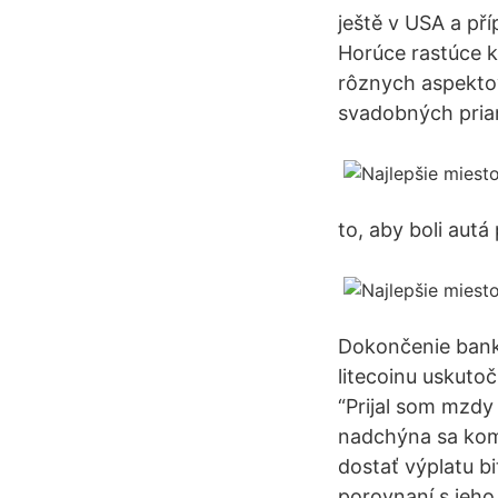
ještě v USA a př
Horúce rastúce k
rôznych aspektov
svadobných prian
to, aby boli autá 
Dokončenie banko
litecoinu uskut
“Prijal som mzdy 
nadchýna sa kom
dostať výplatu b
porovnaní s jeho