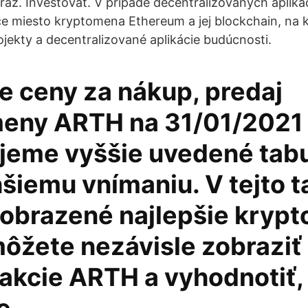
raz. Investovať. V prípade decentralizovaných apliká
ce miesto kryptomena Ethereum a jej blockchain, na
ojekty a decentralizované aplikácie budúcnosti.
e ceny za nákup, predaj
eny ARTH na 31/01/2021
jeme vyššie uvedené tab
hšiemu vnímaniu. V tejto t
zobrazené najlepšie kryp
ôžete nezávisle zobraziť
akcie ARTH a vyhodnotiť,