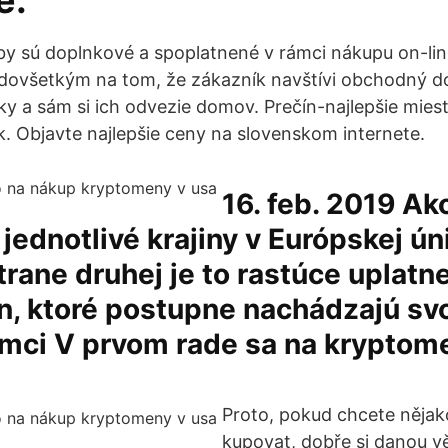
e.
žby sú doplnkové a spoplatnené v rámci nákupu on-li
edovšetkým na tom, že zákazník navštívi obchodný d
y a sám si ich odvezie domov. Prečín-najlepšie miest
 Objavte najlepšie ceny na slovenskom internete.
16. feb. 2019 Ako
jednotlivé krajiny v Európskej úni
rane druhej je to rastúce uplatn
n, ktoré postupne nachádzajú sv
rámci V prvom rade sa na kryptom
Proto, pokud chcete nějak
kupovat, dobře si danou v