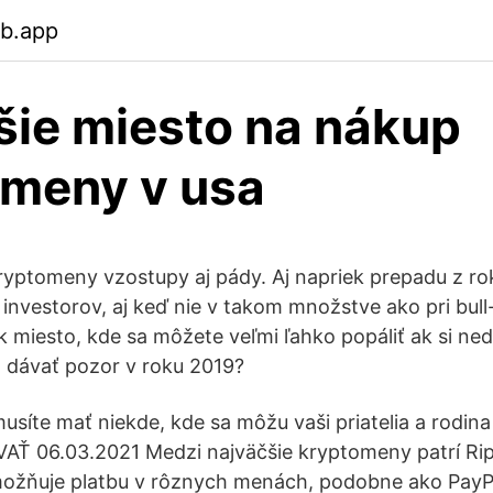
eb.app
šie miesto na nákup
omeny v usa
kryptomeny vzostupy aj pády. Aj napriek prepadu z ro
 investorov, aj keď nie v takom množstve ako pri bull
ak miesto, kde sa môžete veľmi ľahko popáliť ak si ne
da dávať pozor v roku 2019?
usíte mať niekde, kde sa môžu vaši priatelia a rodi
AŤ 06.03.2021 Medzi najväčšie kryptomeny patrí Rip
možňuje platbu v rôznych menách, podobne ako PayPa