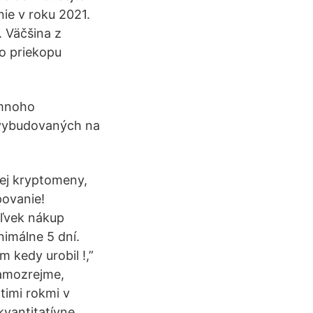
nie v roku 2021.
. Väčšina z
po priekopu
 mnoho
 vybudovaných na
ej kryptomeny,
povanie!
oľvek nákup
imálne 5 dní.
m kedy urobil !,”
Samozrejme,
timi rokmi v
kvantitatívne