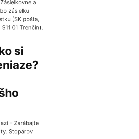
Zásielkovne a
bo zásielku
ístku (SK pošta,
 911 01 Trenčín).
ko si
eniaze?
ášho
zí – Zarábajte
ty. Stopárov