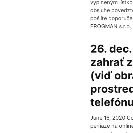
vyplneným lístko
obsluhe povedzt
pošlite doporučen
FROGMAN s.r.o., 
26. dec
zahrať 
(viď obr
prostre
telefón
June 16, 2020 C
peniaze na onlin