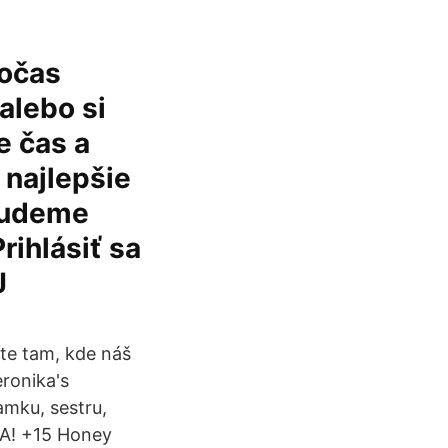
počas
alebo si
e čas a
 najlepšie
 budeme
rihlásiť sa
J
te tam, kde náš
eronika's
mku, sestru,
MA! +15 Honey