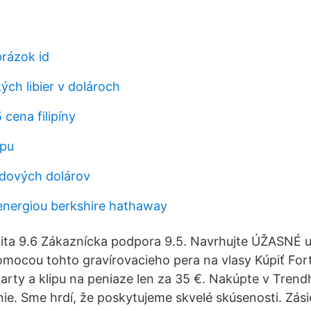
brázok id
ých libier v dolároch
 cena filipíny
ópu
ndových dolárov
 energiou berkshire hathaway
ita 9.6 Zákaznícka podpora 9.5. Navrhujte ÚŽASNÉ u
omocou tohto gravírovacieho pera na vlasy Kúpiť Fo
arty a klipu na peniaze len za 35 €. Nakúpte v Tren
nie. Sme hrdí, že poskytujeme skvelé skúsenosti. Zási