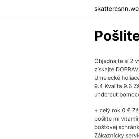
skattercsnn.w
Pošlit
Objednajte si 2
získajte DOPRAV
Umelecké holiace
9.4 Kvalita 9.6 
undercut pomoco
+ celý rok 0 € 
pošlite mi vitam
poštovej schránk
Zákaznícky servi