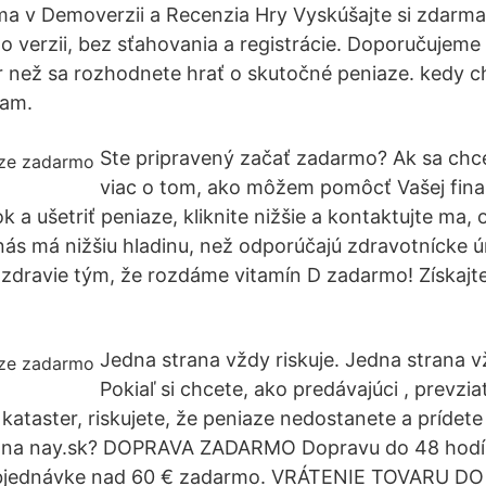
ma v Demoverzii a Recenzia Hry Vyskúšajte si zdarm
o verzii, bez sťahovania a registrácie. Doporučujeme 
r než sa rozhodnete hrať o skutočné peniaze. kedy c
ram.
Ste pripravený začať zadarmo? Ak sa chc
viac o tom, ako môžem pomôcť Vašej finan
k a ušetriť peniaze, kliknite nižšie a kontaktujte ma
ás má nižšiu hladinu, než odporúčajú zdravotnícke 
 zdravie tým, že rozdáme vitamín D zadarmo! Získaj
Jedna strana vždy riskuje. Jedna strana vž
Pokiaľ si chcete, ako predávajúci , prevzi
kataster, riskujete, že peniaze nedostanete a prídete
 na nay.sk? DOPRAVA ZADARMO Dopravu do 48 hodín
objednávke nad 60 € zadarmo. VRÁTENIE TOVARU DO