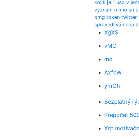
kolik je 1 usd v je
význam mimo smě
omg token twitter
spravedlivá cena z
XgXS
vMO
mc
AxfbW
ymOh
Bezplatný rý
Prepočet 500
Xrp motivač