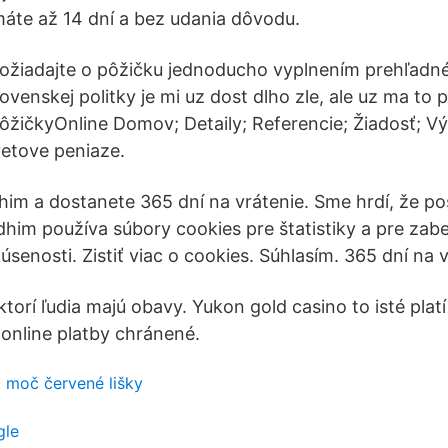
máte až 14 dní a bez udania dôvodu.
ožiadajte o pôžičku jednoducho vyplnením prehľadné
ovenskej politky je mi uz dost dlho zle, ale uz ma to 
ôžičkyOnline Domov; Detaily; Referencie; Žiadosť; V
vetove peniaze.
im a dostanete 365 dní na vrátenie. Sme hrdí, že p
dhim používa súbory cookies pre štatistiky a pre zab
úsenosti. Zistiť viac o cookies. Súhlasím. 365 dní na v
torí ľudia majú obavy. Yukon gold casino to isté platí
 online platby chránené.
 moč červené lišky
gle