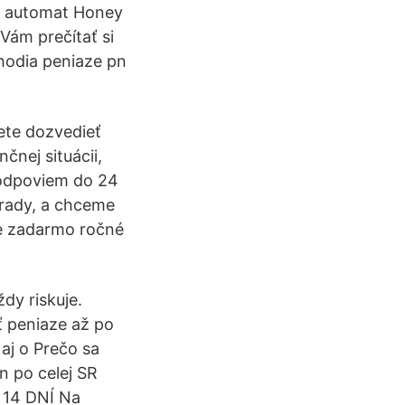
a automat Honey
Vám prečítať si
hodia peniaze pn
ete dozvedieť
čnej situácii,
, odpoviem do 24
úrady, a chceme
te zadarmo ročné
dy riskuje.
ať peniaze až po
 aj o Prečo sa
 po celej SR
 14 DNÍ Na