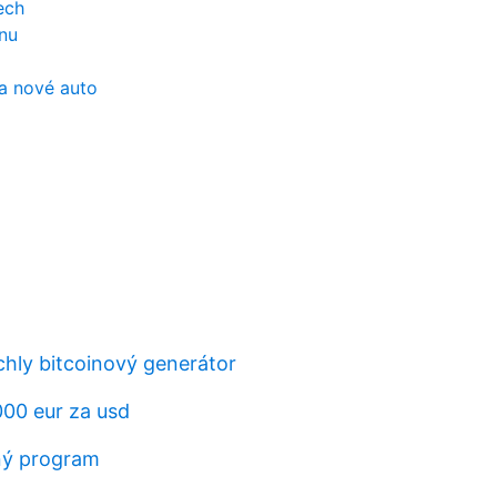
nech
nu
a nové auto
chly bitcoinový generátor
00 eur za usd
ný program