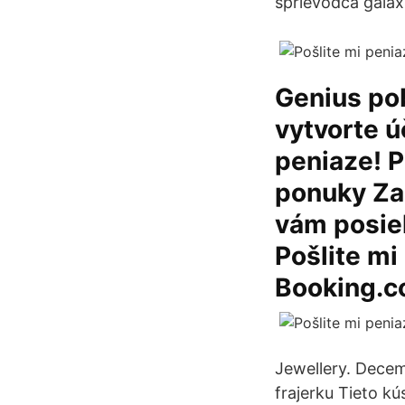
sprievodca galax
Genius pob
vytvorte ú
peniaze! P
ponuky Za
vám posiel
Pošlite m
Booking.c
Jewellery. Decem
frajerku Tieto 