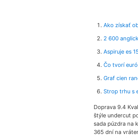
Ako získať o
2 600 anglick
Aspiruje es 15
Čo tvorí eur
Graf cien ra
Strop trhu s
Doprava 9.4 Kval
štýle undercut p
sada púzdra na k
365 dní na vráte