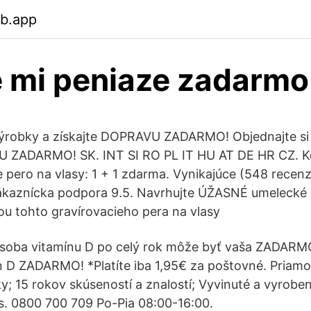
eb.app
e mi peniaze zadarmo
 výrobky a získajte DOPRAVU ZADARMO! Objednajte si
U ZADARMO! SK. INT SI RO PL IT HU AT DE HR CZ. Koš
 pero na vlasy: 1 + 1 zdarma. Vynikajúce (548 recenz
Zákaznícka podpora 9.5. Navrhujte ÚŽASNÉ umelecké s
u tohto gravírovacieho pera na vlasy
Zásoba vitamínu D po celý rok môže byť vaša ZADARM
ín D ZADARMO! *Platíte iba 1,95€ za poštovné. Priamo
y; 15 rokov skúseností a znalostí; Vyvinuté a vyrobe
s. 0800 700 709 Po-Pia 08:00-16:00.