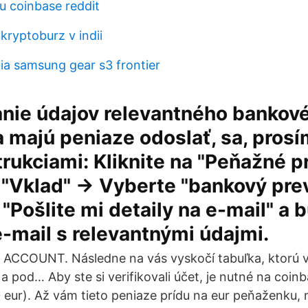
u coinbase reddit
 kryptoburz v indii
a samsung gear s3 frontier
nie údajov relevantného bankové
a majú peniaze odoslať, sa, prosí
trukciami: Kliknite na "Peňažné p
 "Vklad" → Vyberte "bankový pre
a "Pošlite mi detaily na e-mail" a
-mail s relevantnými údajmi.
 ACCOUNT. Následne na vás vyskočí tabuľka, ktorú v
 a pod… Aby ste si verifikovali účet, je nutné na coin
0 eur). Až vám tieto peniaze prídu na eur peňaženku, 