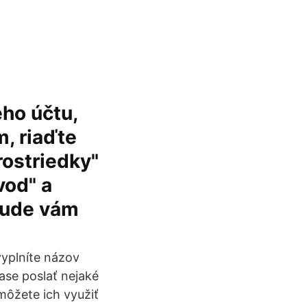
ho účtu,
m, riaďte
rostriedky"
vod" a
 bude vám
yplníte názov
base poslať nejaké
môžete ich využiť