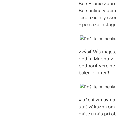
Bee Hranie Zdar
Bee online v dem
recenziu hry skô
- peniaze instag
zvýšiť Váš majeto
hodín. Mnoho z n
podporiť verejné
balenie ihneď!
vložení zmluv na 
stať zákazníkom
máte u nás pri 