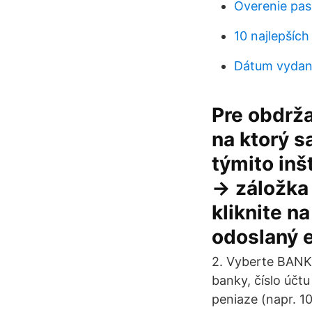
Overenie pas
10 najlepších
Dátum vydani
Pre obdrža
na ktorý s
týmito inš
→ záložka
kliknite n
odoslaný e
2. Vyberte BANK
banky, číslo účtu
peniaze (napr. 1