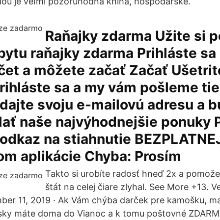
iou je veľmi pozoruhodná kniha, hospodárske.
Raňajky zdarma Užite si 
ytu raňajky zdarma Prihláste sa 
čet a môžete začať Začať Ušetrit
rihláste sa a my vám pošleme tie
dajte svoju e-mailovú adresu a
ať naše najvýhodnejšie ponuky P
i odkaz na stiahnutie BEZPLATNE
om aplikácie Chyba: Prosím
Takto si urobíte radosť hneď 2x a pomože
štát na celej čiare zlyhal. See More +13. V
ber 11, 2019 · Ak Vám chýba darček pre kamošku, ma
kúsky máte doma do Vianoc a k tomu poštovné ZDAR