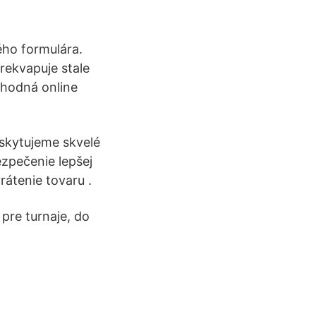
ho formulára.
prekvapuje stale
ýhodná online
oskytujeme skvelé
ezpečenie lepšej
rátenie tovaru .
 pre turnaje, do