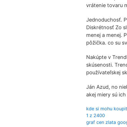
vrátenie tovaru 
Jednoduchosť. P
Diskrétnosť Zo sl
menej a menej. P
pôžička. co su s
Nakúpte v Trendh
skúsenosti. Tren
používateľskej sk
Ján Azud, no niek
akej miery sú ich
kde si mohu koupit
1 z 2400
graf cen zlata goo