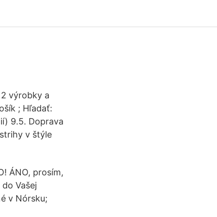
 2 výrobky a
ík ; Hľadať:
ií) 9.5. Doprava
trihy v štýle
O! ÁNO, prosím,
 do Vašej
né v Nórsku;