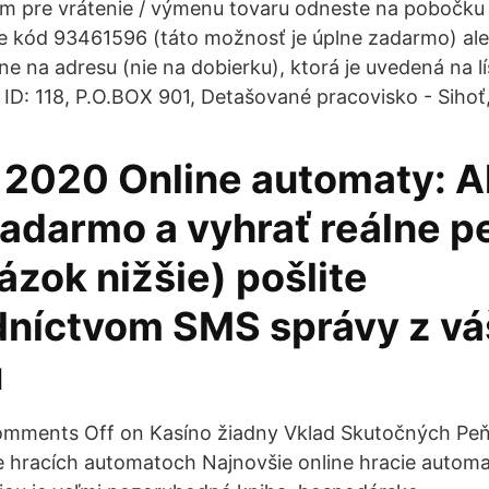
m pre vrátenie / výmenu tovaru odneste na pobočku 
e kód 93461596 (táto možnosť je úplne zadarmo) ale
e na adresu (nie na dobierku), ktorá je uvedená na l
ID: 118, P.O.BOX 901, Detašované pracovisko - Sihoť,
. 2020 Online automaty: A
zadarmo a vyhrať reálne p
ázok nižšie) pošlite
dníctvom SMS správy z v
u
omments Off on Kasíno žiadny Vklad Skutočných Peňa
e hracích automatoch Najnovšie online hracie automa