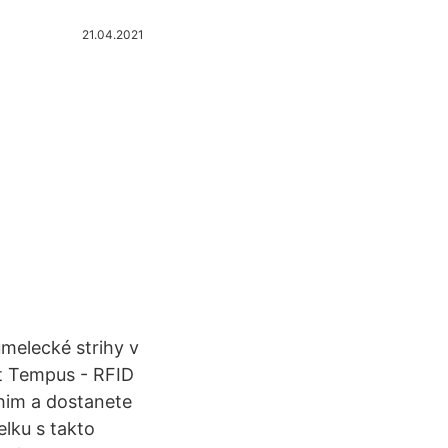
21.04.2021
melecké strihy v
rt Tempus - RFID
dhim a dostanete
elku s takto