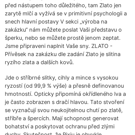
před nástupem toho důležitého, tam Zlato jen
zarytě mlčí a vyžívá se v primitivní psychologii a
snech hlavní postavy V sekci „výroba na
zakázku“ nám můžete poslat Vaši představu o
šperku, nebo se můžete prostě jenom zeptat.
Jsme připraveni naplnit Vaše sny. ZLATO -
Přívěsek na zakázku dle zadání Zlato je slitina
ryzího zlata a dalších kovů.
Jde o stříbrné slitky, cihly a mince s vysokou
ryzostí (od 99,9 % výše) a přesně definovanou
hmotností. Opticky připomíná okřídleného lva a
je často zobrazen s dračí hlavou. Tato stvoření
se vyznačují svou neukojitelnou chutí po zlatě,
stříbře a špercích. Mají schopnost generovat
bohatství a poskytovat ochranu před zlými
duchy. Skutečnost, že Pixiu je obvykle