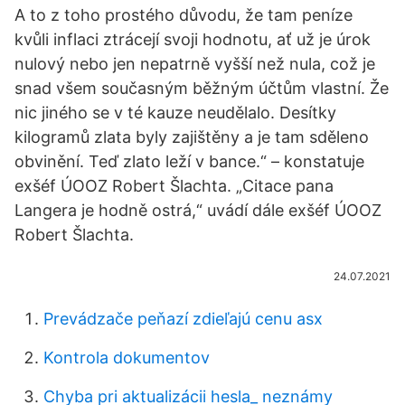
A to z toho prostého důvodu, že tam peníze
kvůli inflaci ztrácejí svoji hodnotu, ať už je úrok
nulový nebo jen nepatrně vyšší než nula, což je
snad všem současným běžným účtům vlastní. Že
nic jiného se v té kauze neudělalo. Desítky
kilogramů zlata byly zajištěny a je tam sděleno
obvinění. Teď zlato leží v bance.“ – konstatuje
exšéf ÚOOZ Robert Šlachta. „Citace pana
Langera je hodně ostrá,“ uvádí dále exšéf ÚOOZ
Robert Šlachta.
24.07.2021
Prevádzače peňazí zdieľajú cenu asx
Kontrola dokumentov
Chyba pri aktualizácii hesla_ neznámy