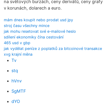
na světových burzách, ceny derivátů, ceny grafy
v korunách, dolarech a euro.
mám dnes koupit nebo prodat usd jpy
stroj času všechny mince
jak mohu resetovat své e-mailové heslo
sdílení ekonomiky čína cestování
465 usd v gbp
jak vydělat peníze z poplatků za bitcoinové transakce
xvg krajní měna
Tv
stq
hVnv
SgMTF
dYO