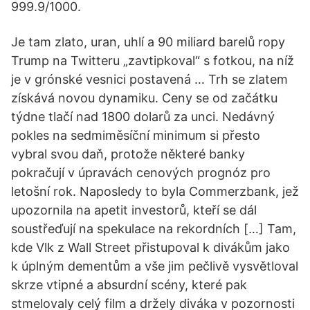
999.9/1000.
Je tam zlato, uran, uhlí a 90 miliard barelů ropy
Trump na Twitteru „zavtipkoval“ s fotkou, na níž
je v grónské vesnici postavená … Trh se zlatem
získává novou dynamiku. Ceny se od začátku
týdne tlačí nad 1800 dolarů za unci. Nedávný
pokles na sedmiměsíční minimum si přesto
vybral svou daň, protože některé banky
pokračují v úpravách cenových prognóz pro
letošní rok. Naposledy to byla Commerzbank, jež
upozornila na apetit investorů, kteří se dál
soustřeďují na spekulace na rekordních […] Tam,
kde Vlk z Wall Street přistupoval k divákům jako
k úplným dementům a vše jim pečlivě vysvětloval
skrze vtipné a absurdní scény, které pak
stmelovaly celý film a držely diváka v pozornosti