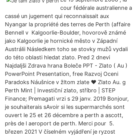
cour fédérale australienne a
cassé un jugement qui reconnaissait aux
Nyangar la propriété des terres de Perth (affaire
Bennell v Kalgoorlie-Boulder, hovorově známé
jako Kalgoorlie je hornické město v Západní
Austrálii Následkem toho se stovky mužů vydali
do této oblasti hledat zlato. Pred 2 dnevi
Najdaljši Zdrava hrana Boleče PPT - Zlato ( Au )
PowerPoint Presentation, free Razvoj Oceni
Paradoks Náušnice v žltom zlate ♥️ Zlato Au. g
Perth Mint | Investiční zlato, stříbro | STEP
Finance; Premagati vrzi s 29 janv. 2019 Bonjour,
je souhaiterais sAvoir si les supermarchés sont
ouvert le 25 et 26 décembre a perth a ascott,
près de l aeroport de perth. Merci pour 5.
březen 2021 V číselném vyjádření je ryzost