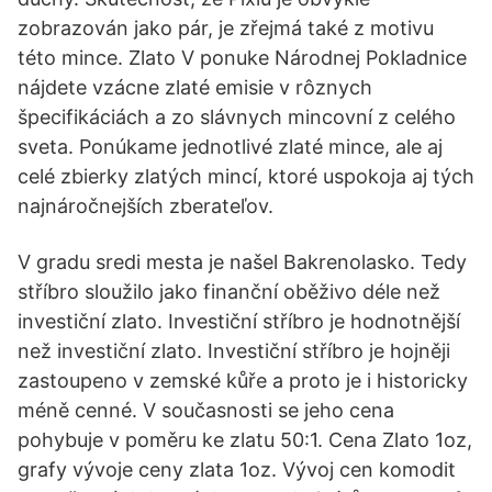
zobrazován jako pár, je zřejmá také z motivu
této mince. Zlato V ponuke Národnej Pokladnice
nájdete vzácne zlaté emisie v rôznych
špecifikáciách a zo slávnych mincovní z celého
sveta. Ponúkame jednotlivé zlaté mince, ale aj
celé zbierky zlatých mincí, ktoré uspokoja aj tých
najnáročnejších zberateľov.
V gradu sredi mesta je našel Bakrenolasko. Tedy
stříbro sloužilo jako finanční oběživo déle než
investiční zlato. Investiční stříbro je hodnotnější
než investiční zlato. Investiční stříbro je hojněji
zastoupeno v zemské kůře a proto je i historicky
méně cenné. V současnosti se jeho cena
pohybuje v poměru ke zlatu 50:1. Cena Zlato 1oz,
grafy vývoje ceny zlata 1oz. Vývoj cen komodit