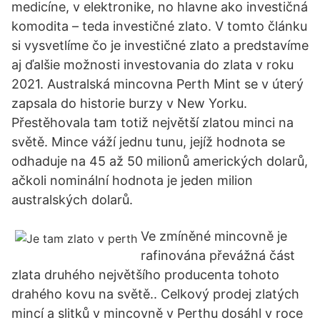
medicíne, v elektronike, no hlavne ako investičná
komodita – teda investičné zlato. V tomto článku
si vysvetlíme čo je investičné zlato a predstavíme
aj ďalšie možnosti investovania do zlata v roku
2021. Australská mincovna Perth Mint se v úterý
zapsala do historie burzy v New Yorku.
Přestěhovala tam totiž největší zlatou minci na
světě. Mince váží jednu tunu, jejíž hodnota se
odhaduje na 45 až 50 milionů amerických dolarů,
ačkoli nominální hodnota je jeden milion
australských dolarů.
Ve zmíněné mincovně je
rafinována převážná část
zlata druhého největšího producenta tohoto
drahého kovu na světě.. Celkový prodej zlatých
mincí a slitků v mincovně v Perthu dosáhl v roce