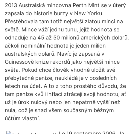
2013 Australská mincovna Perth Mint se v úterý
zapsala do historie burzy v New Yorku.
Přestěhovala tam totiž největší zlatou minci na
světě. Mince váží jednu tunu, jejíž hodnota se
odhaduje na 45 až 50 milionů amerických dolarů,
ačkoli nominální hodnota je jeden milion
australských dolarů. Navíc je zapsaná v
Guinessově knize rekordů jako největší mince
světa. Pokud chce člověk vhodně uložit své
přebytečné peníze, neukládá je v posledních
letech na účet. A to z toho prostého důvodu, že
tam peníze kvůli inflaci ztrácejí svoji hodnotu, ať
už je úrok nulový nebo jen nepatrně vyšší než
nula, což je snad všem současným běžným
účtům vlastní.
Le 19 septembre 2006 , la