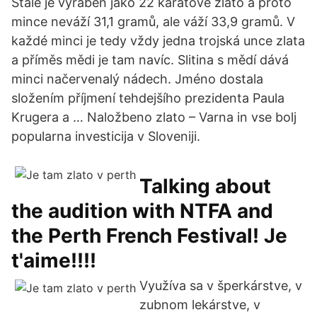
Stále je vyráběn jako 22 karátové zlato a proto
mince neváží 31,1 gramů, ale váží 33,9 gramů. V
každé minci je tedy vždy jedna trojská unce zlata
a příměs mědi je tam navíc. Slitina s mědí dává
minci načervenalý nádech. Jméno dostala
složením příjmení tehdejšího prezidenta Paula
Krugera a … Naložbeno zlato – Varna in vse bolj
popularna investicija v Sloveniji.
Talking about
the audition with NTFA and
the Perth French Festival! Je
t'aime!!!!
Využíva sa v šperkárstve, v
zubnom lekárstve, v